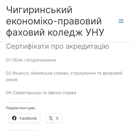
Перейти
Чигиринський
до
вмісту
економіко-правовий
фаховий коледж УНУ
Сертифікати про акредитацію
D1 Облік і оподаткування
D2 Фінанси, банківська справа, страхування та фондовий
ринок
D6 Секретарська та офісна справа
Поділитися цим:
Facebook
X