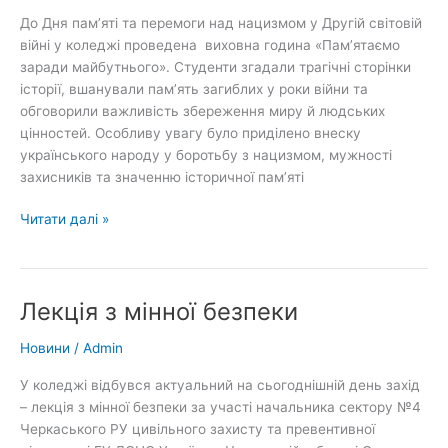
До Дня пам’яті та перемоги над нацизмом у Другій світовій
війні у коледжі проведена виховна година «Пам’ятаємо
заради майбутнього». Студенти згадали трагічні сторінки
історії, вшанували пам’ять загиблих у роки війни та
обговорили важливість збереження миру й людських
цінностей. Особливу увагу було приділено внеску
українського народу у боротьбу з нацизмом, мужності
захисників та значенню історичної пам’яті
Пам’ятаємо
Читати далі »
заради
майбутнього
Лекція з мінної безпеки
Новини
/
Admin
У коледжі відбувся актуальний на сьогоднішній день захід
– лекція з мінної безпеки за участі начальника сектору №4
Черкаського РУ цивільного захисту та превентивної