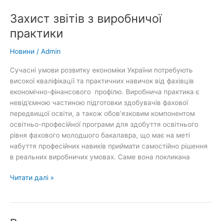
2026
Захист звітів з виробничої
практики
Новини
/
Admin
Сучасні умови розвитку економіки України потребують
високої кваліфікації та практичних навичок від фахівців
економічно-фінансового профілю. Виробнича практика є
невід’ємною частиною підготовки здобувачів фахової
передвищої освіти, а також обов’язковим компонентом
освітньо-професійної програми для здобуття освітнього
рівня фахового молодшого бакалавра, що має на меті
набуття професійних навиків приймати самостійно рішення
в реальних виробничих умовах. Саме вона покликана
Захист
Читати далі »
звітів
з
виробничої
практики