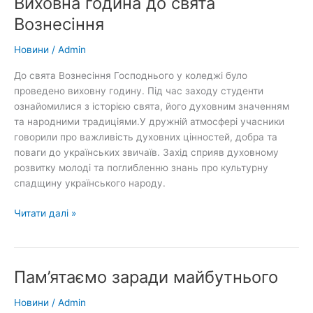
Виховна година до свята
Вознесіння
Новини
/
Admin
До свята Вознесіння Господнього у коледжі було
проведено виховну годину. Під час заходу студенти
ознайомилися з історією свята, його духовним значенням
та народними традиціями.У дружній атмосфері учасники
говорили про важливість духовних цінностей, добра та
поваги до українських звичаїв. Захід сприяв духовному
розвитку молоді та поглибленню знань про культурну
спадщину українського народу.
Виховна
Читати далі »
година
до
свята
Пам’ятаємо заради майбутнього
Вознесіння
Новини
/
Admin