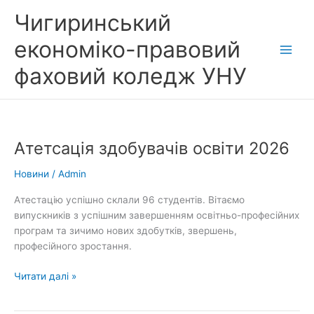
Перейти
Чигиринський
до
вмісту
економіко-правовий
фаховий коледж УНУ
Атетсація здобувачів освіти 2026
Новини
/
Admin
Атестацію успішно склали 96 студентів. Вітаємо
випускників з успішним завершенням освітньо-професійних
програм та зичимо нових здобутків, звершень,
професійного зростання.
Атетсація
Читати далі »
здобувачів
освіти