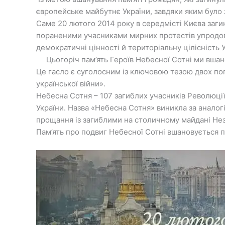
європейське майбутнє України, завдяки яким було з
Саме 20 лютого 2014 року в середмісті Києва заги
пораненими учасниками мирних протестів упродовж 
демократичні цінності й територіальну цілісність 
Цьогоріч пам’ять Героїв Небесної Сотні ми вшан
Це гасло є суголосним із ключовою тезою двох поп
української війни».
Небесна Сотня – 107 загиблих учасників Революції Г
України. Назва «Небесна Сотня» виникла за анал
прощання із загиблими на столичному майдані Нез
Пам’ять про подвиг Небесної Сотні вшановується пі