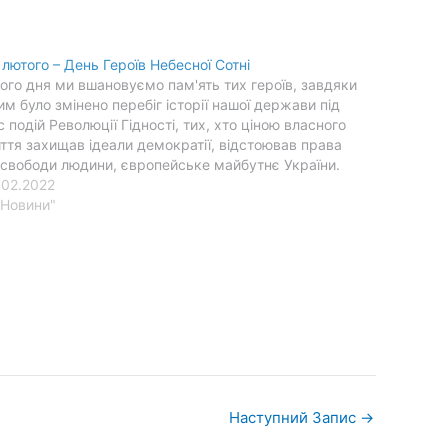
 лютого – День Героїв Небесної Сотні
ого дня ми вшановуємо пам'ять тих героїв, завдяки
им було змінено перебіг історії нашої держави під
с подій Революції Гідності, тих, хто ціною власного
ття захищав ідеали демократії, відстоював права
 свободи людини, європейське майбутнє України.
.02.2022
"Новини"
Наступний Запис
→