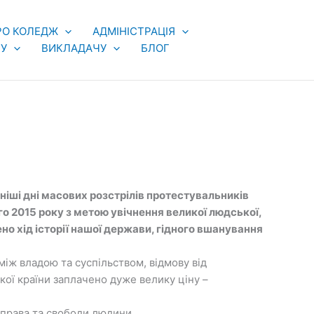
РО КОЛЕДЖ
АДМІНІСТРАЦІЯ
У
ВИКЛАДАЧУ
БЛОГ
чніші дні масових розстрілів протестувальників
го 2015 року з метою увічнення великої людської,
ено хід історії нашої держави, гідного вшанування
іж владою та суспільством, відмову від
кої країни заплачено дуже велику ціну –
, права та свободи людини,