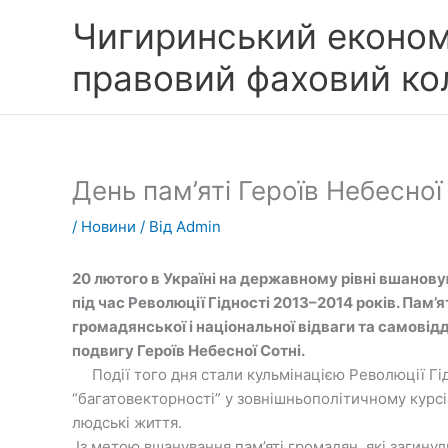
Перейти
Чигиринський економ
до
вмісту
правовий фаховий к
День пам’яті Героїв Небесної
/
Новини
/ Від
Admin
20 лютого в Україні на державному рівні вшанову
під час Революції Гідності 2013–2014 років. Пам
громадянської і національної відваги та самовідд
подвигу Героїв Небесної Сотні.
Події того дня стали кульмінацією Революції Гідн
“багатовекторності” у зовнішньополітичному курсі
людські життя.
Із метою вшанування пам’яті громадян, які загинул