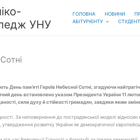
іко-
ГОЛОВНА
НОВИНИ
П
оледж УНУ
АБІТУРІЄНТУ
СТУДЕНТ
 Сотні
ють День пам’яті Героїв Небесної Сотні, згадуючи найтрагі
’ятний день встановлено указом Президента України 11 люто
аності, сили духу й стійкості громадян, завдяки яким змін
ості. За неповернення до пострадянської моделі відносин м
, утвердження розвитку України як демократичної європейсь
и під час Революції Гідності у боротьбі за ідеали демократії