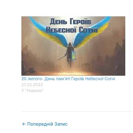
20 лютого- День пам’яті Героїв Небесної Сотні
21.02.2023
У "Новини"
←
Попередній Запис