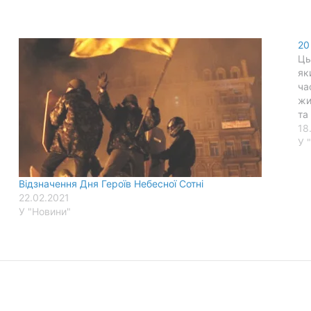
20
Ць
як
ча
жи
та
18
У 
Відзначення Дня Героїв Небесної Сотні
22.02.2021
У "Новини"