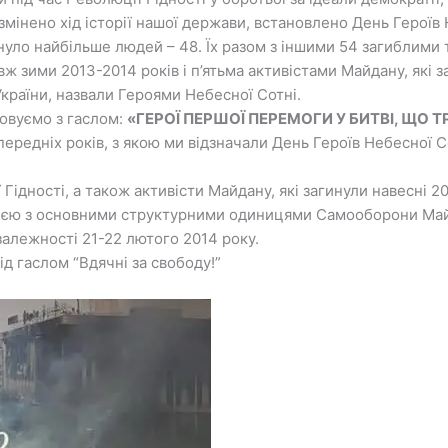
мінено хід історії нашої держави, встановлено День Героїв 
нуло найбільше людей – 48. Їх разом з іншими 54 загиблими
зими 2013-2014 років і п’ятьма активістами Майдану, які за
України, назвали Героями Небесної Сотні.
овуємо з гаслом:
«ГЕРОЇ ПЕРШОЇ ПЕРЕМОГИ У БИТВІ, ЩО Т
ередніх років, з якою ми відзначали День Героїв Небесної С
ідності, а також активісти Майдану, які загинули навесні 20
огією з основними структурними одиницями Самооборони Май
алежності 21-22 лютого 2014 року.
д гаслом “Вдячні за свободу!”