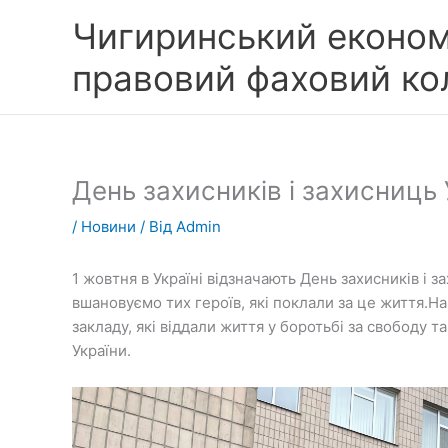
Перейти
Чигиринський економ
до
вмісту
правовий фаховий к
День захисників і захисниць 
/
Новини
/ Від
Admin
1 жовтня в Україні відзначають День захисників і 
вшановуємо тих героїв, які поклали за це життя.Н
закладу, які віддали життя у боротьбі за свободу 
України.