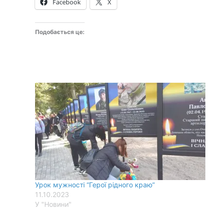
Facebook
X
Подобається це:
Урок мужності “Герої рідного краю”
11.10.2023
У "Новини"