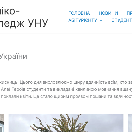
іко-
ГОЛОВНА
НОВИНИ
П
оледж УНУ
АБІТУРІЄНТУ
СТУДЕНТ
України
захисниць. Цього дня висловлюємо щиру вдячність всім, хто за
а Алеї Героїв студенти та викладачі хвилиною мовчання вшану
та поклали квіти. Це стало щирим проявом пошани та вдячнос