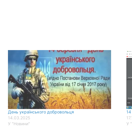
День українського добровольця
14
14.03.2025
17
У "Новини"
У 