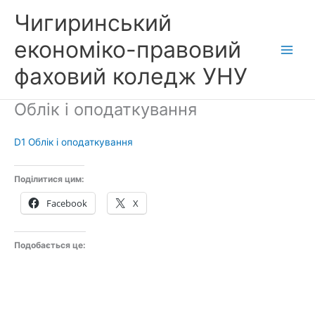
Перейти
Чигиринський
до
вмісту
економіко-правовий
фаховий коледж УНУ
Облік і оподаткування
D1 Облік і оподаткування
Поділитися цим:
Facebook
X
Подобається це: