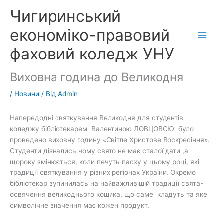
Перейти
Чигиринський
до
вмісту
економіко-правовий
фаховий коледж УНУ
Виховна година до Великодня
/
Новини
/ Від
Admin
Напередодні святкування Великодня для студентів
коледжу бібліотекарем Валентиною ЛОВЦОВОЮ було
проведено виховну годину «Світле Христове Воскресіння».
Студенти дізнались чому свято не має сталої дати ,а
щороку змінюється, коли печуть пасху у цьому році, які
традиції святкування у різних регіонах України. Окремо
бібліотекар зупинилась на найважливішій традиції свята-
освячення великоднього кошика, що саме кладуть та яке
символічне значення має кожен продукт.