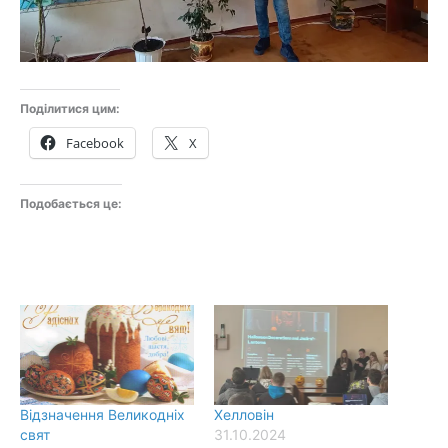
Поділитися цим:
Facebook
X
Подобається це:
Відзначення Великодніх
Хелловін
свят
31.10.2024